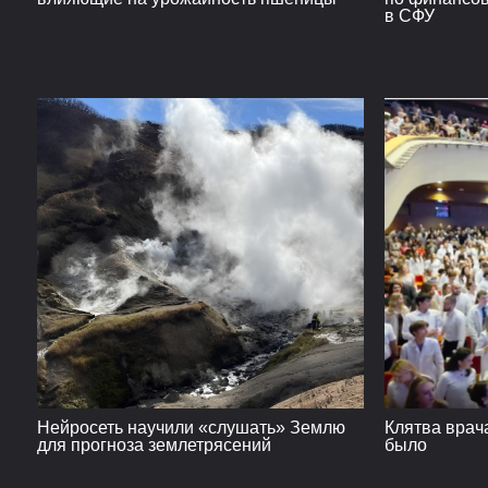
в СФУ
Нейросеть научили «слушать» Землю
Клятва врача
для прогноза землетрясений
было