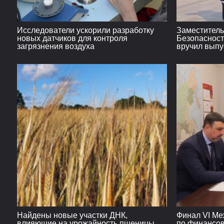
Исследователи ускорили разработку
Заместитель
новых датчиков для контроля
Безопасност
загрязнения воздуха
вручил выпу
инженерного
об окончани
Найдены новые участки ДНК,
Финал VI М
влияющие на урожайность пшеницы
по финансов