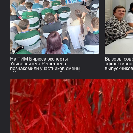
На ТИМ Бирюса эксперты
Вызовы совр
Университета Решетнёва
эффективное
познакомили участников смены
выпускнико
«Навигатор» с водяной ракетой