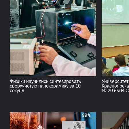
Физики научились синтезировать
Университет
сверхчистую нанокерамику за 10
Красноярска
секунд
№ 20 им И.С
перспективы