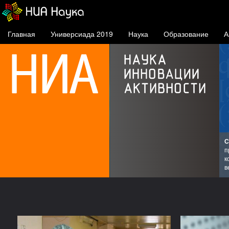
Главная
Универсиада 2019
Наука
Образование
А
К
и
5
зов
2