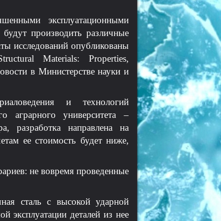
шенными эксплуатационными
о будут производить различные
аты исследований опубликованы
ctural Materials: Properties,
вости в Министерстве науки и
иаловедения и технологий
го аграрного университета –
, разработка направлена на
етам ее стоимость будет ниже,
рариев: не вовремя проведенные
чная сталь с высокой ударной
ой эксплуатации деталей из нее