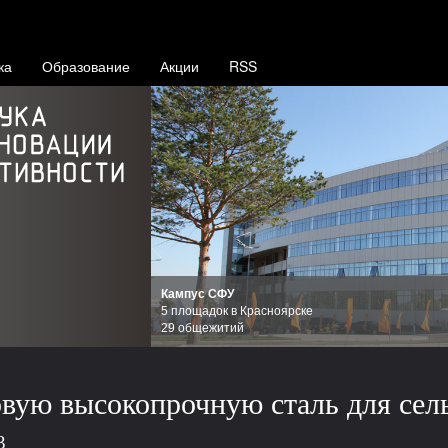
ка
Образование
Акции
RSS
Кампус СФУ
5 площадок в Красноярске
29 общежитий
овую высокопрочную сталь для сел
3