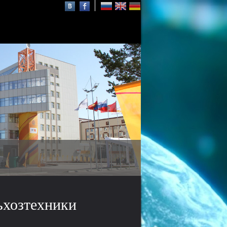
Осаму Шимомура
нобелевский лауреат,
почётный профессор СФУ
ьхозтехники