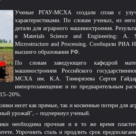
У
ченые РГАУ-МСХА создали сплав с улуч
характеристиками. По словам ученых, из нег
детали для аграрного машиностроения.
Результ
в Materials Science and Engineering: A. Stru
Microstructure and Processing.
Сообщили РИА Но
высшего образования РФ.
По словам заведующего кафедрой матер
машиностроения Российского государственно
МСХА им. К.А. Тимирязева Сергея Гайдара
импортозамещение и по предварительным расч
 15–20%.
ники несет как прямые, так и косвенные потери для аг
нный урожай", – подчеркнул ученый.
ники необходима прочная и в то же время пласти
итете. Упрочнить сталь и продлить срок предполагаем