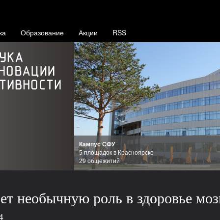
ка
Образование
Акции
RSS
Кампус СФУ
5 площадок в Красноярске
29 общежитий
ает необычную роль в здоровье моз
4