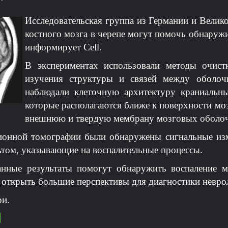
Исследовательская группа из Германии и Велик
костного мозга в черепе могут помочь обнаружи
информирует Cell.
В экспериментах использовали методы очист
изучения структуры и связей между оболоч
наблюдали клеточную архитектуру краниальн
которые располагаются ближе к поверхности моз
внешнюю и твердую мембрану мозговых оболоч
онной томографии были обнаружены сигнальные изме
ьтом, указывающие на воспалительные процессы.
данные результаты помогут обнаружить воспаление 
 открыть большие перспективы для диагностики невро
и.