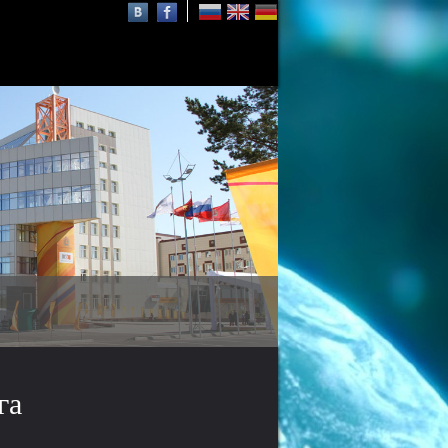
Осаму Шимомура
нобелевский лауреат,
почётный профессор СФУ
га