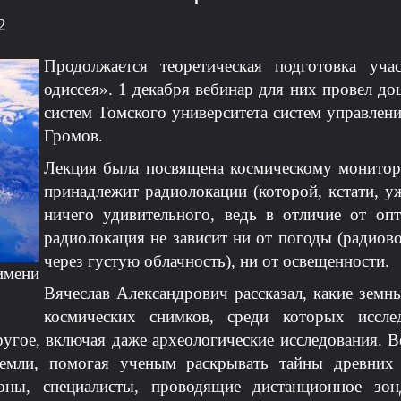
2
Продолжается теоретическая подготовка уча
одиссея». 1 декабря вебинар для них провел д
систем Томского университета систем управлен
Громов.
Лекция была посвящена космическому монитор
принадлежит радиолокации (которой, кстати, уж
ничего удивительного, ведь в отличие от оп
радиолокация не зависит ни от погоды (радиов
через густую облачность), ни от освещенности.
мени
Вячеслав Александрович рассказал, какие зем
космических снимков, среди которых иссле
ругое, включая даже археологические исследования. 
Земли, помогая ученым раскрывать тайны древних
зоны, специалисты, проводящие дистанционное зон