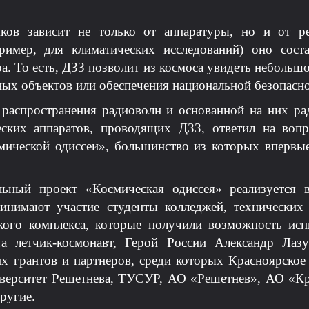
ков зависит не только от аппаратуры, но и от р
ример, для климатических исследований) оно соста
а. То есть, ДЗЗ позволит из космоса увидеть небольшо
ных объектов или обеспечения национальной безопасно
 распространения радиоволн и основанной на них р
еских аппаратов, проводящих ДЗЗ, ответил на воп
мической одиссеи», большинство из которых впервы
льный проект «Космическая одиссея» реализуется в
инимают участие студенты колледжей, технических
кого комплекса, которые получили возможность исп
а летчик-космонавт, Герой России Александр Лаз
х грантов и партнеров, среди которых Красноярское
иверситет Решетнева, ТУСУР, АО «Решетнев», АО «Кр
ругие.