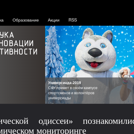
ка
Образование
Акции
RSS
Универсиада-2019
СФУ примет в своём кампусе
спортсменов и волонтёров
универсиады
ической одиссеи» познакомил
мическом мониторинге