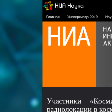
Главная
Универсиада 2019
Нау
Осаму Шимомура
нобелевский лауреат,
почётный профессор СФУ
Участники «Косм
радиолокации в кос