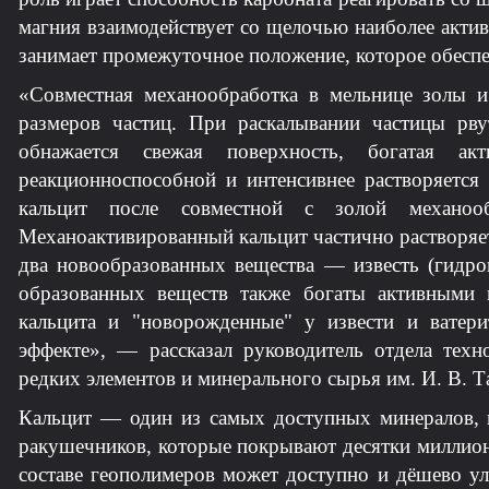
магния взаимодействует со щелочью наиболее актив
занимает промежуточное положение, которое обесп
«Совместная механообработка в мельнице золы 
размеров частиц. При раскалывании частицы рву
обнажается свежая поверхность, богатая ак
реакционноспособной и интенсивнее растворяетс
кальцит после совместной с золой механоо
Механоактивированный кальцит частично растворяет
два новообразованных вещества — известь (гидрок
образованных веществ также богаты активными
кальцита и "новорожденные" у извести и вате
эффекте», — рассказал руководитель отдела тех
редких элементов и минерального сырья им. И. В. 
Кальцит — один из самых доступных минералов, п
ракушечников, которые покрывают десятки миллион
составе геополимеров может доступно и дёшево у