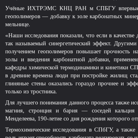
Учёные ИХТРЭМС КНЦ РАН м СПБГУ впервые из
геополимеров — добавку к золе карбонатных минер
мельнице.
«Наши исследования показали, что если в качестве 
так называемый синергетический эффект. Другими 
получением геополимеров повышает прочность н
золы и введения карбонатной добавки, применен
кафедры химической термодинамики и кинетики СПб
в древние времена люди при постройке жилищ ста
глиняные стены оказались гораздо прочнее и эффе
только из тростника.
Для лучшего понимания данного процесса также ис
магния, стронция и бария — соседей кальция 
Менделеева, 190‑летие со дня рождения которого от
Термохимические исследования в СПбГУ, а также 
роль играет способность карбоната реагировать со