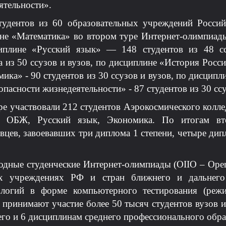
ятельности».
тудентов из 60 образовательных учреждений Росси
е «Математика» во втором туре Интернет-олимпиады 
циплине «Русский язык» — 148 студентов из 48 сс
из 50 ссузов и вузов, по дисциплине «История России
ика» - 90 студентов из 30 ссузов и вузов, по дисципл
опасности жизнедеятельности» - 87 студентов из 30 ссу
ре участвовали 212 студентов Аэрокосмического кол
, ОБЖ, Русский язык, Экономика. По итогам вто
вцев, завоевавших три диплома 1 степени, четыре дип
ые студенческие Интернет-олимпиады (OIIO – Open In
ых учреждениях РФ и стран ближнего и дальнего
логий в форме компьютерного тестирования (режи
принимают участие более 50 тысяч студентов вузов 
го и 6 дисциплинам среднего профессионального обра