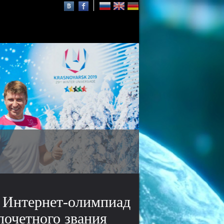
СФУ в проекте 5-100
проект повышения
конкурентоспособности
ведущих российских вузов
 Интернет-олимпиад
очетного звания