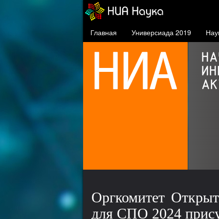
Главная
Универсиада 2019
Нау
Осаму Шимомура
нобелевский лауреат,
почётный профессор СФУ
Оргкомитет Открыт
для СПО 2024 прису