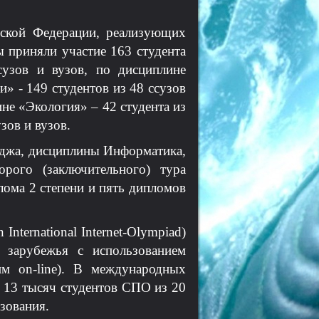
йской Федерации, реализующих
приняли участие 163 студента
узов и вузов, по дисциплине
» - 149 студентов из 48 ссузов
ине «Экология» – 42 студента из
зов и вузов.
леджа, дисциплины Информатика,
рого (заключительного) тура
лома 2 степени и пять дипломов
ternational Internet-Olympiad)
 зарубежья с использованием
м on-line). В международных
и 13 тысяч студентов СПО из 20
зования.