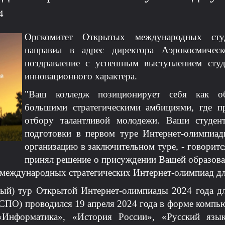
4
Оргкомитет Открытых международных студ
направил в адрес директора Аэрокосмичес
поздравление с успешным выступлением студ
инновационного характера.
"
Ваш колледж позиционирует себя как об
большими стратегическими амбициями, где пр
отбору талантливой молодежи. Ваши студен
подготовки в первом туре Интернет-олимпиад
организацию в заключительном туре, - говоритс
принял решение о присуждении Вашей образова
международных стратегических Интернет-олимпиад дл
ный) тур Открытой Интернет-олимпиады 2024 года д
СПО) проводился 19 апреля 2024 года в форме компью
«Информатика», «История России», «Русский язык