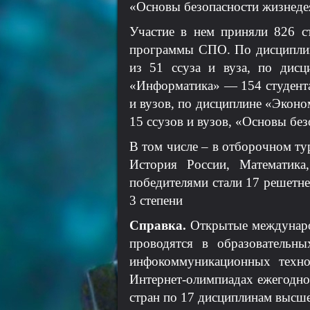
«Основы безопасности жизнеде
Участие в нем приняли 826 с
программы СПО. По дисциплин
из 51 ссуза и вуза, по дис
«Информатика» — 154 студента 
и вузов, по дисциплине «Эконом
15 ссузов и вузов, «Основы без
В том числе – в отборочном ту
История России, Математика
победителями стали 17 решетне
3 степени
Справка.
Открытые международн
проводятся в образовательн
инфокоммуникационных техно
Интернет-олимпиадах ежегодно 
стран по 17 дисциплинам высше