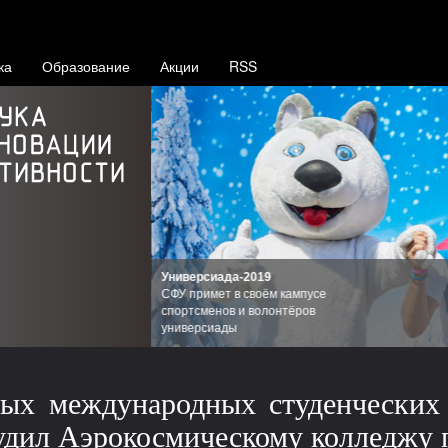
ка
Образование
Акции
RSS
Универсиада-2019
СФУ примет в своём кампусе
спортсменов и волонтёров
универсиады
ых международных студенческих
дил Аэрокосмическому колледжу п