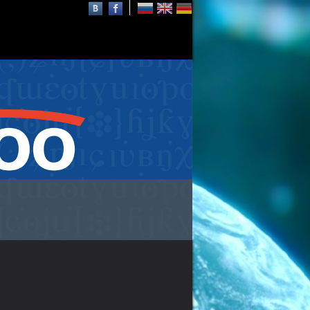
Кампус СФУ
5 площадок в Красноярске
29 общежитий