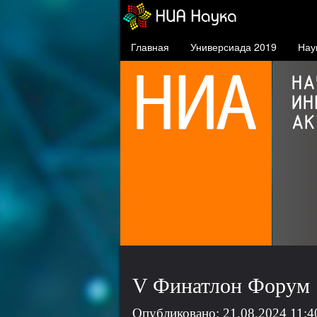
Главная
Универсиада 2019
Нау
Универсиада-2019
СФУ примет в своём кампусе
спортсменов и волонтёров
универсиады
V Финатлон Форум
Опубликовано: 21.08.2024 11:4