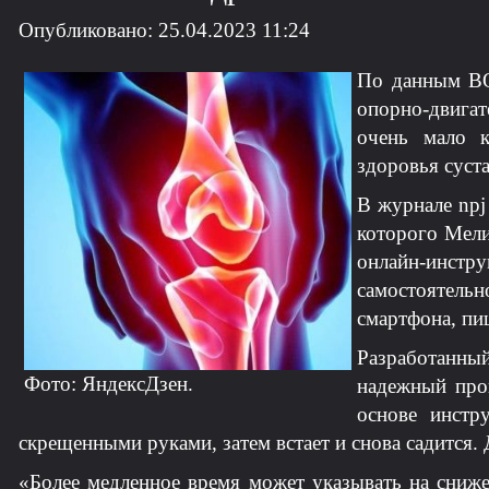
Опубликовано: 25.04.2023 11:24
По данным ВОЗ
опорно-двига
очень мало к
здоровья суста
В журнале npj
которого Мели
онлайн-инстр
самостоятель
смартфона, пиш
Разработанный
Фото: ЯндексДзен.
надежный прог
основе инстр
скрещенными руками, затем встает и снова садится. Д
«Более медленное время может указывать на сниже