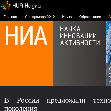
Главная
Универсиада 2019
Наука
Образование
А
У
С
с
СФУ
у
В России предложили техно
поколения