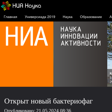
Главная
Универсиада 2019
Наука
Образование
А
К
и
5
зов
2
Открыт новый бактериофаг
Опубликовано: 21.05.2024 08:36