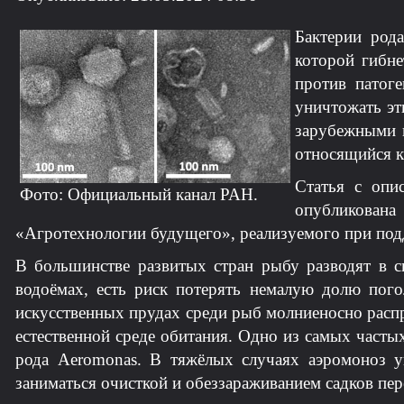
Бактерии род
которой гибне
против патог
уничтожать эт
зарубежными к
относящийся к 
Статья с опи
Фото: Официальный канал РАН.
опубликован
«Агротехнологии будущего», реализуемого при под
В большинстве развитых стран рыбу разводят в с
водоёмах, есть риск потерять немалую долю пого
искусственных прудах среди рыб молниеносно расп
естественной среде обитания. Одно из самых часты
рода Aeromonas. В тяжёлых случаях аэромоноз у
заниматься очисткой и обеззараживанием садков пер