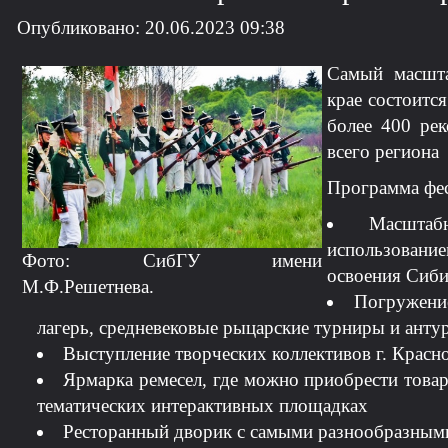
Опубликовано: 20.06.2023 09:38
Самый масшта
крае состоитс
более 400 рек
всего региона
Программа фес
Масштаб
использовани
Фото: СибГУ имени
освоения Сиби
М.Ф.Решетнева.
Погружение
лагерь, средневековые рыцарские турниры и анту
Выступление творческих коллективов г. Красн
Ярмарка ремесел, где можно приобрести товар
тематических интерактивных площадках
Ресторанный дворик с самыми разнообразным