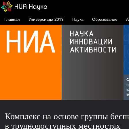
Главная
Универсиада 2019
Наука
Образование
А
С
мпусе
п
ров
к
в
Комплекс на основе группы бесп
в труднодоступных местностях