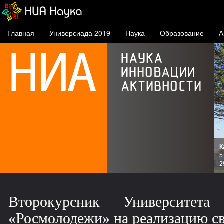
Главная
Универсиада 2019
Наука
Образование
А
К
и
5
зов
2
Второкурсник Университе
«Росмолодежи» на реализацию св