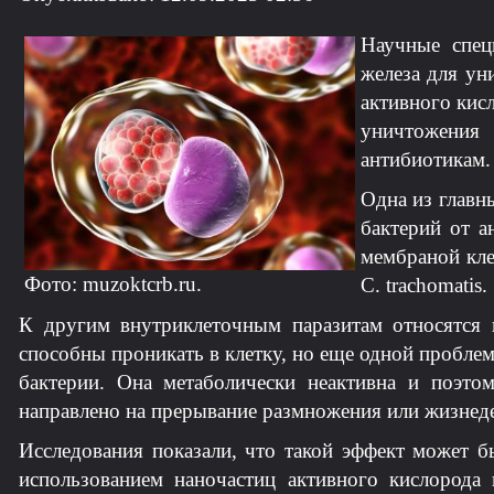
Научные спец
железа для у
активного кис
уничтожения
антибиотикам.
Одна из главн
бактерий от а
мембраной кле
Фото: muzoktcrb.ru.
C
.
trachomatis
.
К другим внутриклеточным паразитам относятся в
способны проникать в клетку, но еще одной пробле
бактерии. Она метаболически неактивна и поэто
направлено на прерывание размножения или жизнеде
Исследования показали, что такой эффект может б
использованием наночастиц активного кислорода