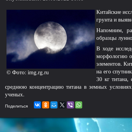
Китайские исс
грунта и выяв
Напомним, ра
образцы лунно
В ходе исслед
морфологию о
элементов. Ки
на его спутни
© Фото: img.rg.ru
30 кг титана,
среднюю концентрацию титана в земных условиях,
ученых.
Поделиться