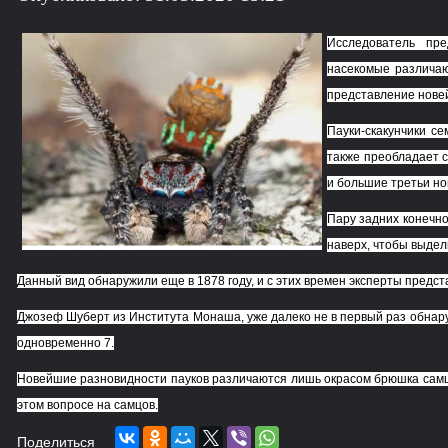
Исследователь пре
насекомые различаю
представление новей
Пауки-скакунчики с
также преобладает с
и большие третьи но
Пару задних конечн
наверх, чтобы выдел
Данный вид обнаружили еще в 1878 году, и с этих времен эксперты предс
Джозеф Шуберт из Института Монаша, уже далеко не в первый раз обнару
одновременно 7.
Новейшие разновидности пауков различаются лишь окрасом брюшка самцо
этом вопросе на самцов.
Поделиться