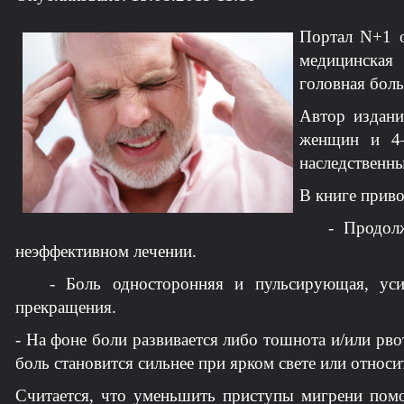
Портал N+1 о
медицинская
головная боль
Автор издани
женщин и 4–
наследственны
В книге приво
- Продолжит
неэффективном лечении.
- Боль односторонняя и пульсирующая, усили
прекращения.
- На фоне боли развивается либо тошнота и/или рво
боль становится сильнее при ярком свете или относи
Считается, что уменьшить приступы мигрени помог