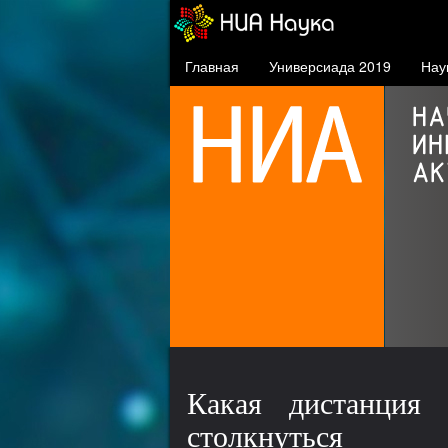
Главная
Универсиада 2019
Нау
СФУ в проекте 5-100
проект повышения
конкурентоспособности
ведущих российских вузов
Какая дистанция
столкнуться