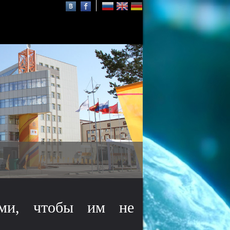
Осаму Шимомура
нобелевский лауреат,
почётный профессор СФУ
ами, чтобы им не