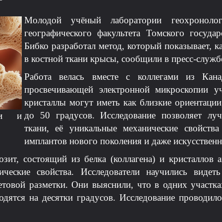
Молодой учёный лаборатории геохронолог
географического факультета Томского госуда
Бибко разработал метод, который показывает, к
в костной ткани крысы, сообщили в пресс-службе
Работа велась вместе с коллегами из Ка
просвечивающей электронной микроскопии уч
кристаллы могут иметь как близкие ориентации
до 50 градусов. Исследование позволяет лу
ки и
ткани, её уникальные механические свойств
имплантов нового поколения и даже искусствен
ит, состоящий из белка (коллагена) и кристаллов а
нические свойства. Исследователи научились виде
етовой разметки. Они выяснили, что в одних участка
одятся на десятки градусов. Исследование проводило