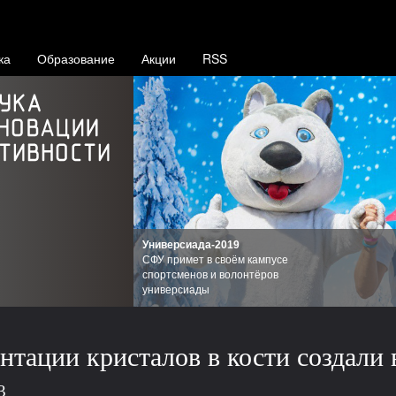
ка
Образование
Акции
RSS
Универсиада-2019
СФУ примет в своём кампусе
спортсменов и волонтёров
универсиады
нтации кристалов в кости создали 
3