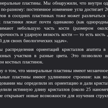
неральные пластины. Мы обнаружили, что внутри од
по-разному: постепенное изменение угла достигает 
лов в соседних пластинках тоже может различаться
х пластинки лежат почти одинаково (как однородные
нимают небольшую часть кости (размером окол
рочность и ударную вязкость кости — то есть кость 
 для своих биологических задач».
ы распределения ориентаций кристаллов апатита в 
зных участков в разные цвета. Это позволило вп
и костных пластинок.
у о том, что минеральные пластины имеют мозаичное 
льные пластины имеют удлиненное строение: как во
едовании мы определили их ориентацию и дали криста
делили истинную длину кристаллов (около 25 наномет
ие открывает новые возможности для изучения струк