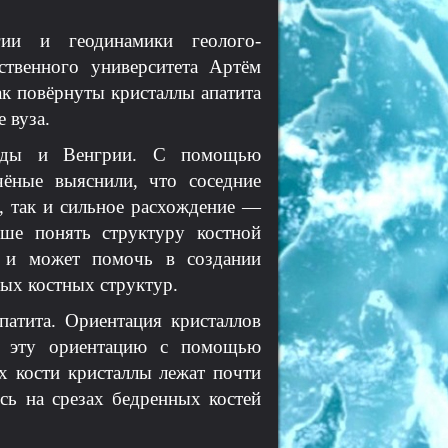
ии и геодинамики геолого-
рственного университета Артём
ак повёрнуты кристаллы апатита
 вуза.
нады и Венгрии. С помощью
ёные выяснили, что соседние
, так и сильное расхождение —
чше понять структуру костной
а и может помочь в создании
ных костных структур.
патита. Ориентация кристаллов
ть эту ориентацию с помощью
х кости кристаллы лежат почти
сь на срезах бедренных костей