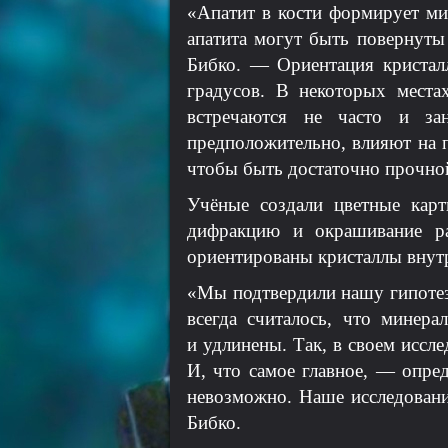
«Апатит в кости формирует ми
апатита могут быть повернуты 
Бибко. — Ориентация кристал
градусов. В некоторых места
встречаются не часто и за
предположительно, влияют на п
чтобы быть достаточно прочной
Учёные создали цветные карт
дифракцию и окрашивание ра
ориентированы кристаллы внутр
«Мы подтвердили нашу гипотез
всегда считалось, что минера
и удлинены. Так, в своем иссл
И, что самое главное, — опре
невозможно. Наше исследован
Бибко.