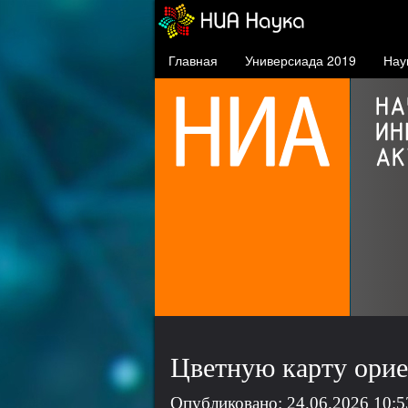
Главная
Универсиада 2019
Нау
Осаму Шимомура
нобелевский лауреат,
почётный профессор СФУ
Цветную карту орие
Опубликовано: 24.06.2026 10:5