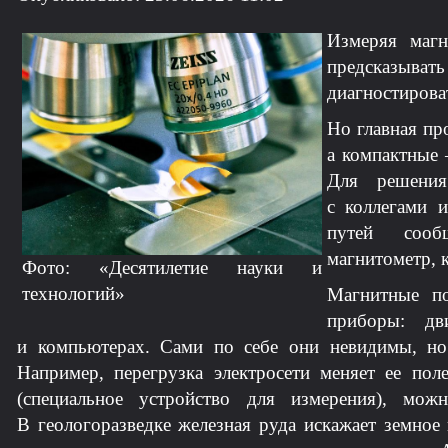
Измеряя маг
предсказыва
диагностирова
Но главная пр
а компактные 
Для решения
с коллегами 
путей сообщ
магнитометр, к
Фото: «Десятилетие науки и
технологий»
Магнитные п
приборы: дв
и компьютерах. Сами по себе они невидимы, но
Например, перегрузка электросети меняет ее пол
(специальное устройство для измерения), мож
В геологоразведке железная руда искажает земное