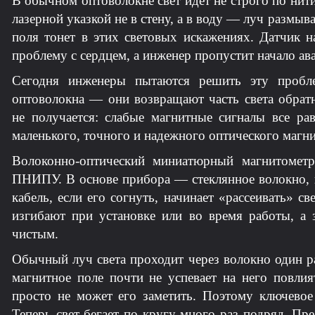
В обычном оптоволокне свет идет не строго по нити,
лазерной указкой не в стену, а в воду — луч размыва
поля тонет в этих световых искажениях. Датчик н
проблему с сердцем, а инженер пропустит начало ав
Сегодня инженеры пытаются решить эту проб
оптоволокна — они возвращают часть света обра
не получается: слабые магнитные сигналы все ра
маленького, точного и надежного оптического магни
Волоконно-оптический миниатюрный магнитометр
ПНИПУ. В основе прибора — стеклянное волокно, к
кабель, если его согнуть, начинает «рассеивать» 
изгибают при установке или во время работы, а 
чистым.
Обычный луч света проходит через волокно один ра
магнитное поле почти не успевает на него повли
просто не может его заметить. Поэтому ключевое
Теперь свет бегает по кругу много раз подряд. Пре