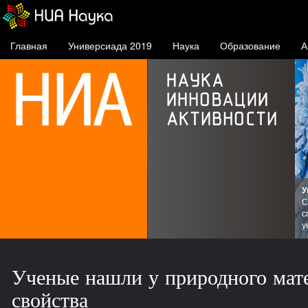
Главная
Универсиада 2019
Наука
Образование
А
У
С
с
СФУ
у
Ученые нашли у природного мат
свойства