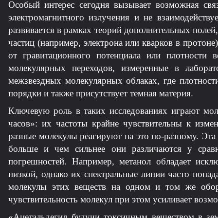
Особый интерес сегодня вызывает возможная связ
электромагнитного излучения и не взаимодейству
развивается в рамках теорий дополнительных полей
частиц (например, электрона или кварков в протоне
от гравитационного потенциала или плотности в
молекулярных переходов, измеренные в лабора
межзвездных молекулярных облаках, где плотност
порядки и также присутствует темная материя.
Ключевую роль в таких исследованиях играют мол
часов»: их частоты крайне чувствительны к изме
разные молекулы реагируют на это по-разному. Эта
больше и чем сильнее они различаются у срав
погрешностей. Например, метанол обладает исклю
низкой, однако их спектральные линии часто попад
молекулы этих веществ на одном и том же обор
чувствительность молекул при этом усиливает возм
«Ацетальдегид будучи токсичным веществом в зем