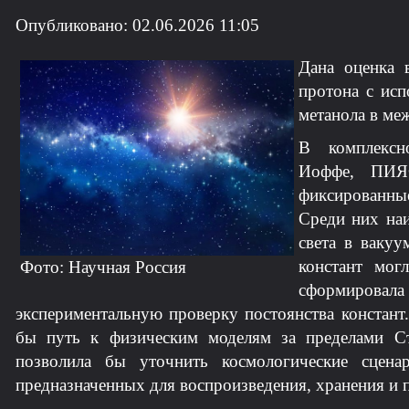
Опубликовано: 02.06.2026 11:05
Дана
оценк
а
протона с исп
метанола в ме
В
комплексн
Иоффе, ПИ
фиксированные
Среди них наи
света в вакуу
констант мог
Фото: Научная Россия
сформировала
экспериментальную проверку постоянства констант
бы путь к физическим моделям за пределами Ст
позволила бы уточнить космологические сцена
предназначенных для воспроизведения, хранения и 