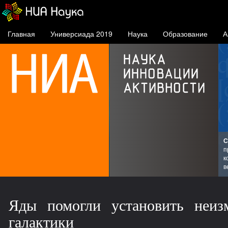
Главная
Универсиада 2019
Наука
Образование
А
СФУ в про
проект по
конкурент
ведущих ро
Яды помогли установить неиз
галактики