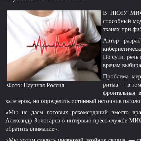
В НИЯУ МИФИ 
способный мод
тканях при фи
Автор разраб
кибернетичес
По сути, речь
врачам выбира
Проблема мер
ритма — в том
Фото: Научная Россия
фронтальная в
катетеров, но определить истинный источник патоло
«Мы не даем готовых рекомендаций вместо вра
Александр Золотарев в интервью пресс-службе МИФ
обратить внимание».
«Мы хотим сделать цифровой двойник сердца, — с