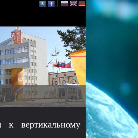
Осаму Шимомура
нобелевский лауреат,
почётный профессор СФУ
ы к вертикальному