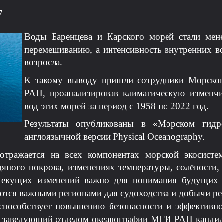
7
Воды Баренцева и Карского морей стали мен
перемешиванию, а интенсивность внутренних в
возросла.
К такому выводу пришли сотрудники Морског
РАН, проанализировав климатическую изменчи
вод этих морей за период с 1958 по 2022 год.
Результаты опубликованы в «Морском гидр
англоязычной версии Physical Oceanography.
 отражается на всех компонентах морской экосисте
дяного покрова, изменениях температуры, солёности,
 текущих изменений важно для понимания будущих 
ются важными регионами для судоходства и добычи ре
 способствует повышению безопасности и эффективно
ы заведующий отделом океанографии МГИ РАН кандид