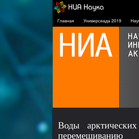
Главная
Универсиада 2019
Нау
СФУ в проекте 5-100
проект повышения
конкурентоспособности
ведущих российских вузов
Воды арктических
перемешиванию