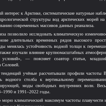
 интерес к Арктике, систематические натурные набл
дрологической структуры вод арктических морей на
ванию современных массивов данных реанализа.
иза позволило исследовать климатическую изменчиво
снове длительных временных рядов высокого прост
годы менялась устойчивость водной толщи к перемеши
 также изучали влияние крупномасштабных атмосфер
х условий», — поясняет соавтор статьи, младши
 Соловей.
 тенденций учёные рассчитывали профили частоты 
ть водного столба к вертикальному перемешивани
инирующей, моды свободных внутренних волн. Весь
8–1990 и 1991–2022 годы.
по морю климатический максимум частоты плавучести