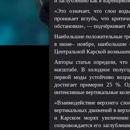
и заглублению как в Баренцевом
«Это означает, что слои вод
проникает вглубь, что критич
обстановки», — подчёркивает А
Наибольшие положительные тре
в июне– ноябре, наибольшие 
Центральной Карской возвышен
Авторы статьи определи, что
масштабе. В холодное полуг
первой моды устойчиво возра
достигает примерно 25 %. Од
интенсивные вертикальные коле
«Взаимодействие верхнего сло
вертикальных движений в верх
и Карском морях увеличение
сопровождается его заглублени