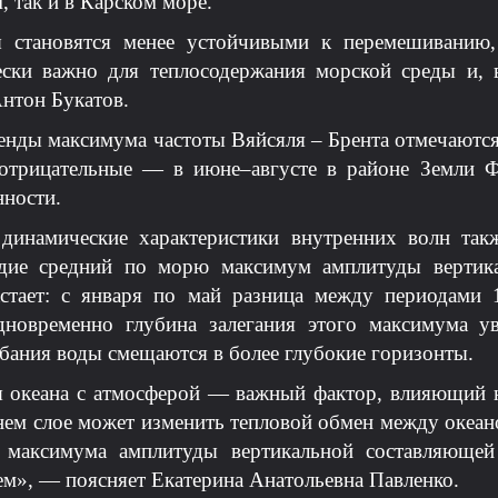
, так и в Карском море.
ы становятся менее устойчивыми к перемешиванию,
ески важно для теплосодержания морской среды и, 
нтон Букатов.
нды максимума частоты Вяйсяля – Брента отмечаются
отрицательные — в июне–августе в районе Земли 
ности.
 динамические характеристики внутренних волн так
одие средний по морю максимум амплитуды вертика
стает: с января по май разница между периодами
новременно глубина залегания этого максимума уве
бания воды смещаются в более глубокие горизонты.
я океана с атмосферой — важный фактор, влияющий н
нем слое может изменить тепловой обмен между океан
 максимума амплитуды вертикальной составляющей
ем», — поясняет Екатерина Анатольевна Павленко.