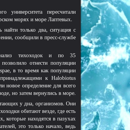
ого университета пересчитали
рском морях и море Лаптевых.
 найти только два, ситуация с
ении, сообщили в пресс-службе
анализ тихоходок и по 35
 позволило отнести популяции
ispae, в то время как популяции
принадлежащими к Halobiotus
ли новое определение для всего
оде, но затем вернулись в море.
итающих у дна, организмов. Они
хоходки обитают везде, где есть
х, которые находятся в пазухах
телей, это только начало, ведь