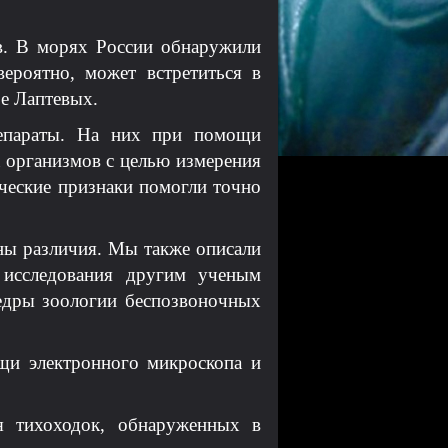
в. В морях России обнаружили
ероятно, может встретиться в
ре Лаптевых.
репараты. На них при помощи
 организмов с целью измерения
ческие признаки помогли точно
ны различия. Мы также описали
 исследования другим ученым
федры зоологии беспозвоночных
щи электронного микроскопа и
я тихоходок, обнаруженных в