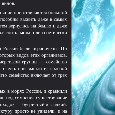
 видов.
стоянии они отличаются большой
способны выжить даже в самых
атем вернулись на Землю и даже
выяснить, можно ли генетически
й России были ограничены. По
которых видов этих организмов,
мер такой группы — семейство
, то есть они вышли из соленой
это семейство включает от трех
ых в морях России, и сравнили
или под сомнение существование
хоходок — бугристый и гладкий.
ктуру просто не увидели, и на