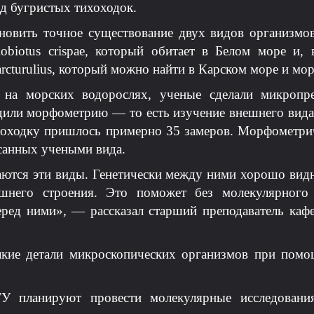
ид бугристых тихоходок.
новить точное существование двух видов организмо
biotus crispae, который обитает в Белом море и, в
arcturulius, который можно найти в Карском море и мо
 на морских водорослях, ученые сделали микроп
дили морфометрию — то есть изучение внешнего вида
ихоходку пришлось примерно 35 замеров. Морфометри
исанных учеными вида.
аются эти виды. Генетически между ними хорошо вид
шнего строения. Это поможет без молекулярного
перед ними», — рассказал старший преподаватель ка
лкие детали микроскопических организмов при помо
 планируют провести молекулярные исследовани