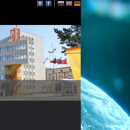
Осаму Шимомура
нобелевский лауреат,
почётный профессор СФУ