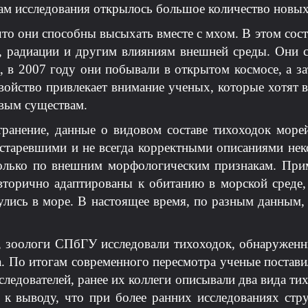
ам исследования открылось большое количество новых
что они способны высыхать вместе с мхом. В этом со
м, радиации и другим влияниям внешней среды. Они 
 в 2007 году они побывали в открытом космосе, а з
свойство привлекает внимание ученых, которые хотят 
ивым существам.
транение, данные о видовом составе тихоходок море
устаревшими и не всегда корректными описаниями не
олько по внешним морфологическим признакам. При
 вторично адаптированы к обитанию в морской среде
улись в море. В настоящее время, по разным данным, 
, зоологи СПбГУ исследовали тихоходок, обнаруженн
. По итогам современного пересмотра ученые постав
следователей, ранее их коллеги описывали два вида ти
к выводу, что при более ранних исследованиях стру