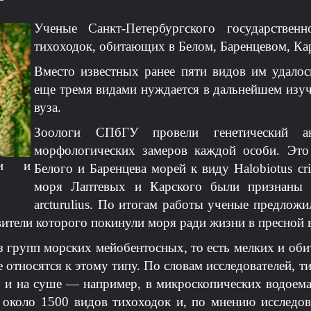
Ученые Санкт-Петербургского государственн
тихоходок, обитающих в Белом, Баренцевом, Ка
Вместо известных ранее пяти видов им удалось
еще тремя видами нуждается в дальнейшем изуч
вуза.
Зоологи СПбГУ провели генетический 
морфологических замеров каждой особи. Это
ки и
Белого и Баренцева морей к виду Halobiotus cr
моря Лаптевых и Карского были признаны 
arcturulius. По итогам работы ученые предложи
авители которого покинули моря ради жизни в пресной в
з групп морских мейобентосных, то есть мелких и об
 относятся к этому типу. По словам исследователей, ти
 и на суше — например, в микроскопических водоема
 около 1500 видов тихоходок и, по мнению исследова