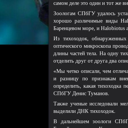
самом деле это один и тот же в
Зоологам СПбГУ удалось уста
хорошо различимые виды Halo
Баренцевом море, и Halobiotus 
Из тихоходок, обнаруженных
оптического микроскопа прово
длины частей тела. На одну т
отделить друг от друга два оп
«Мы четко описали, чем отлич
и разницу по признакам вне
определить, какая тихоходка 
СПбГУ Денис Туманов.
Также ученые исследовали ме
выделили ДНК тихоходок.
В дальнейшем зоологи СПбГУ