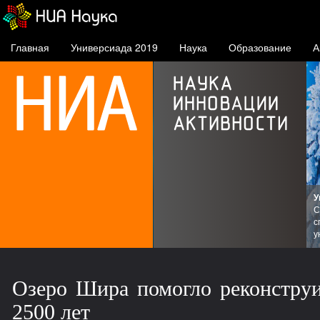
Главная
Универсиада 2019
Наука
Образование
А
У
С
с
СФУ
у
Озеро Шира помогло реконструи
2500 лет