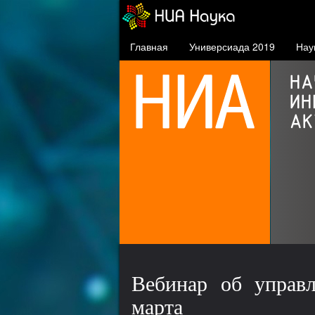
Главная
Универсиада 2019
Нау
Кампус СФУ
5 площадок в Красноярске
29 общежитий
Вебинар об управл
марта