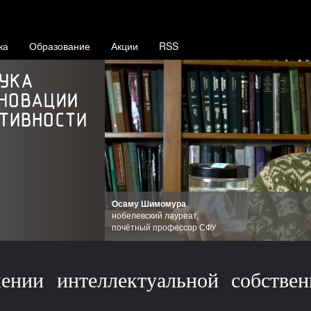
ка
Образование
Акции
RSS
Осаму Шимомура
нобелевский лауреат,
почётный профессор СФУ
ении интеллектуальной собстве