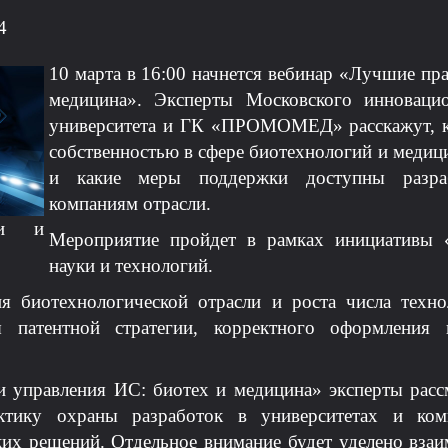
4
10 марта в 16:00 начнется вебинар «Лучшие пр
медицина». Эксперты Московского инновацио
университета и ГК «ПРОМОМЕД» расскажут, ка
собственностью в сфере биотехнологий и медици
и какие меры поддержки доступны разраб
компаниям отрасли.
ки и
Мероприятие пройдет в рамках инициативы «
науки и технологий.
ия биотехнологической отрасли и роста числа техно
 патентной стратегии, корректного оформления
 управления ИС: биотех и медицина» эксперты расс
актику охраны разработок в университетах и ком
ких решений. Отдельное внимание будет уделено взаи