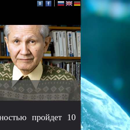
Универсиада-2019
СФУ примет в своём кампус
спортсменов и волонтёров
универсиады
нностью пройдет 10