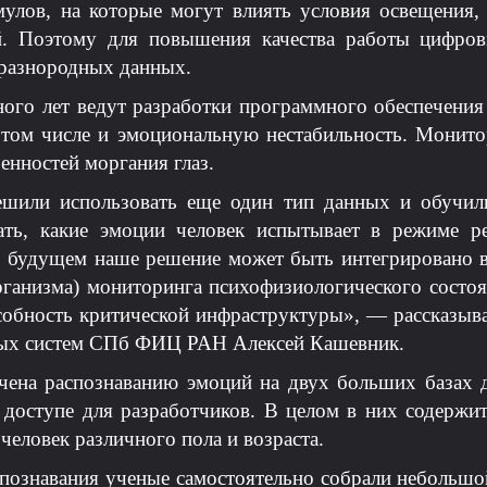
мулов, на которые могут влиять условия освещения
й. Поэтому для повышения качества работы цифров
разнородных данных.
о лет ведут разработки программного обеспечения 
 том числе и эмоциональную нестабильность. Монито
бенностей моргания глаз.
ешили использовать еще один тип данных и обучил
ать, какие эмоции человек испытывает в режиме ре
В будущем наше решение может быть интегрировано в
организма) мониторинга психофизиологического состоя
особность критической инфраструктуры», — рассказы
ных систем СПб ФИЦ РАН Алексей Кашевник.
учена распознаванию эмоций на двух больших база
 доступе для разработчиков. В целом в них содержи
человек различного пола и возраста.
спознавания ученые самостоятельно собрали небольшо