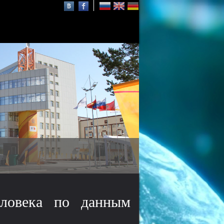
Осаму Шимомура
нобелевский лауреат,
почётный профессор СФУ
еловека по данным