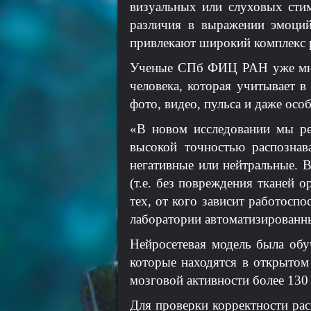
визуальных или слуховых сти
различия в выражении эмоци
привлекают широкий комплекс 
Ученые СПб ФИЦ РАН уже мног
человека, которая учитывает в
фото, видео, пульса и даже осо
«В новом исследовании мы р
высокой точностью распознав
негативные или нейтральные. 
(т.е. без повреждения тканей 
тех, от кого зависит работосп
лаборатории автоматизирован
Нейросетевая модель была об
которые находятся в открытом
мозговой активности более 130 
Для проверки корректности ра