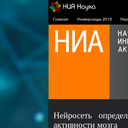
Главная
Универсиада 2019
Нау
СФУ в проекте 5-100
проект повышения
конкурентоспособности
ведущих российских вузов
Нейросеть опреде
активности мозга