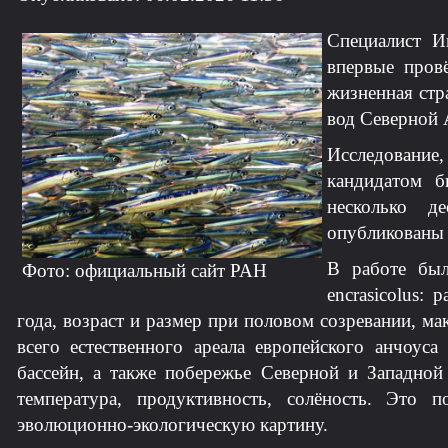
Специалист И
впервые пров
жизненная стр
вод Северной 
Исследование,
кандидатом б
несколько д
опубликованы в
В работе был
Фото: официальный сайт РАН
encrasicolus:
года, возраст и размер при половом созревании, м
всего естественного ареала европейского анчоус
бассейн, а также побережье Северной и Западно
температура, продуктивность, солёность. Это
эволюционно-экологическую картину.