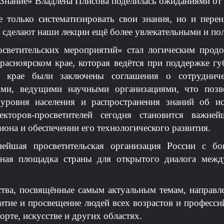
Знание» Владлена Плисова поделилась ожиданиями от 
 только систематизировать свои знания, но и перен
 сделают наши лекции ещё более увлекательными и по
светительских мероприятий» стал логическим прод
Красноярском крае, которая ведётся при поддержке г
 крае были заключены соглашения о сотрудниче
ями, ведущими научными организациями, что позв
уровня населения и распространения знаний об и
екторов-просветителей сегодня становится важн
иона и обеспечении его технологического развития.
йшая просветительская организация России с бо
лавная площадка страны для открытого диалога ме
тва, посвящённые самым актуальным темам, направл
итие и просвещение людей всех возрастов и професс
орте, искусстве и других областях.