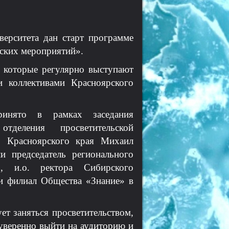
верситета дан старт программе
ских мероприятий».
, которые регулярно выступают
 коллективами Красноярского
инято в рамках заседания
тделения просветительской
ор Красноярского края Михаил
и председатель регионального
», и.о. ректора Сибирского
и филиал Общества «Знание» в
ет заняться просветительством,
уверенно выйти на аудиторию и