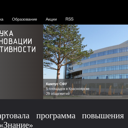
ка
Образование
Акции
RSS
Осаму Шимомура
нобелевский лауреат,
почётный профессор СФУ
артовала программа повышения
«Знание»