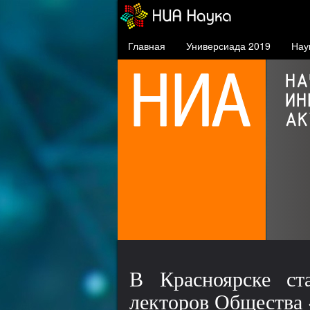
Главная
Универсиада 2019
Нау
Кампус СФУ
5 площадок в Красноярске
29 общежитий
В Красноярске ст
лекторов Общества 