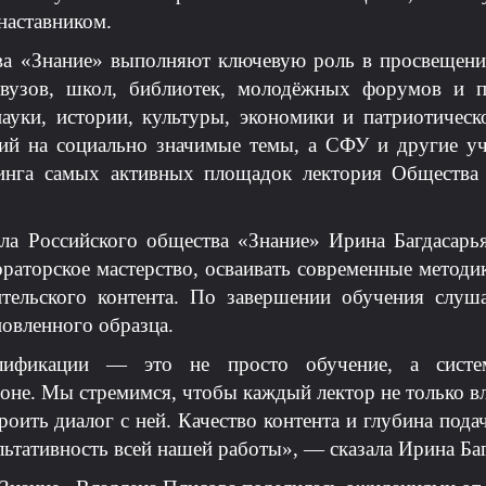
наставником.
ва «Знание» выполняют ключевую роль в просвещении
вузов, школ, библиотек, молодёжных форумов и п
науки, истории, культуры, экономики и патриотическ
ций на социально значимые темы, а СФУ и другие у
тинга самых активных площадок лектория Общества
ла Российского общества «Знание» Ирина Багдасарь
ораторское мастерство, осваивать современные методи
ительского контента. По завершении обучения слуша
овленного образца.
ификации — это не просто обучение, а систе
ионе. Мы стремимся, чтобы каждый лектор не только в
роить диалог с ней. Качество контента и глубина под
льтативность всей нашей работы», — сказала Ирина Ба