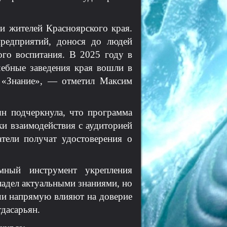
 жителей Красноярского края.
редприятий, донося до людей
ого воспитания. В 2025 году в
чебные заведения края вошли в
 «Знание», — отметил Максим
ян подчеркнула, что программа
ки взаимодействия с аудиторией
тели получат удостоверения о
мный инструмент укрепления
ладел актуальными знаниями, но
ачи напрямую влияют на доверие
гдасарьян.