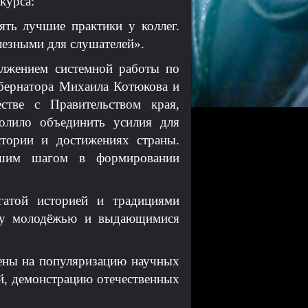
курса:
ять лучшие практики у коллег.
лезными для слушателей».
олжением системной работы по
убернатора Михаила Котюкова и
стве с Правительством края,
олило объединить усилия для
стории и достижениях страны.
ейшим шагом в формировании
гатой историей и традициями
жду молодёжью и выдающимися
ены на популяризацию научных
ий, демонстрацию отечественных