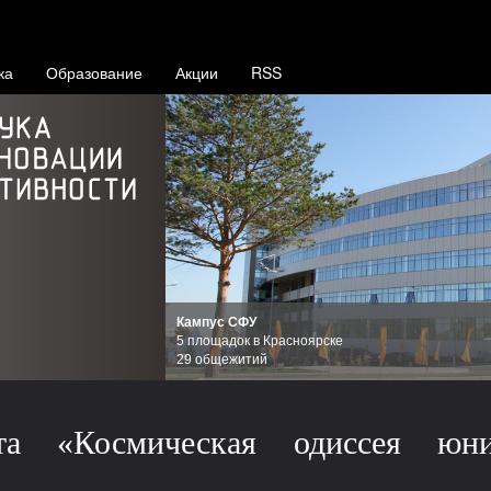
ка
Образование
Акции
RSS
Кампус СФУ
5 площадок в Красноярске
29 общежитий
та «Космическая одиссея юн