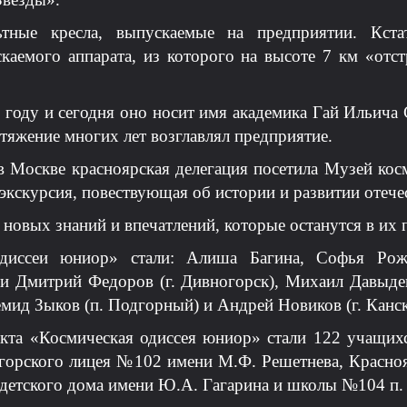
ьтные кресла, выпускаемые на предприятии. Кст
каемого аппарата, из которого на высоте 7 км «отст
году и сегодня оно носит имя академика Гай Ильича 
отяжение многих лет возглавлял предприятие.
 Москве красноярская делегация посетила Музей кос
экскурсия, повествующая об истории и развитии отече
 новых знаний и впечатлений, которые останутся в их 
диссеи юниор» стали: Алиша Багина, Софья Рож
 и Дмитрий Федоров (г. Дивногорск), Михаил Давыде
емид Зыков (п. Подгорный) и Андрей Новиков (г. Канск
кта «Космическая одиссея юниор» стали 122 учащи
огорского лицея №102 имени М.Ф. Решетнева, Красно
 детского дома имени Ю.А. Гагарина и школы №104 п