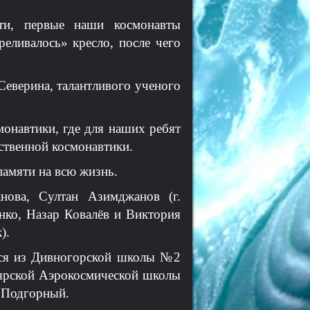
ати, первые наши космонавты
реливалось» кресло, после чего
Северина, талантливого ученого
монавтики, где для наших ребят
ственной космонавтики.
памяти на всю жизнь.
нова, Султан Азимджанов (г.
нко, Назар Ковалёв и Виктория
).
хся из Дивногорской школы №2
ярской Аэрокосмической школы
. Подгорный.