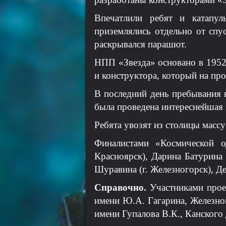
Впечатлили ребят и катапул
приземлялись отдельно от спус
раскрывался парашют.
НПП «Звезда» основано в 1952 
и конструктора, который на пр
В последний день пребывания в
была проведена интереснейшая 
Ребята увозят из столицы массу
Финалистами «Космической о
Красноярск), Дарина Батурина
Шуравина (г. Железногорск), Д
Справочно.
Участниками прое
имени Ю.А. Гагарина, Железн
имени Гупалова В.К., Канского