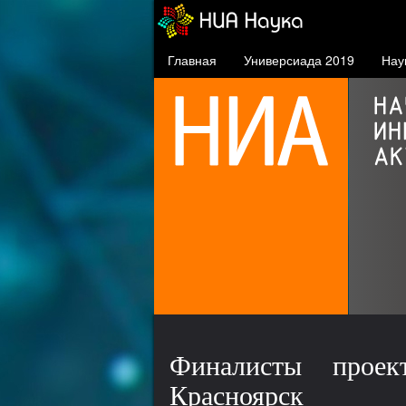
Главная
Универсиада 2019
Нау
СФУ в проекте 5-100
проект повышения
конкурентоспособности
ведущих российских вузов
Финалисты проек
Красноярск