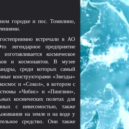
дном городке и пос. Томилино,
лениями.
гостеприимно встречали в АО
о легендарное предприятие
 изготавливается космическое
иков и космонавтов. В музее
фандры, среди которых самый
анные конструкторами «Звезды»
космос и «Сокол», в котором с
остюмы «Чибис» и «Пингвин»,
ьных космических полетах для
нных с невесомостью, также
выживания на земле и на воде у
тельное средство. Они также