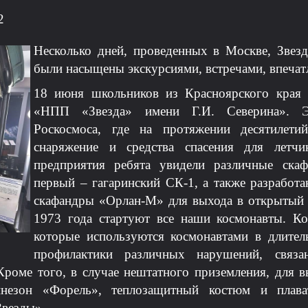
2
Несколько дней, проведенных в Москве, Звез
были насыщены экскурсиями, встречами, впечат
18 июня школьников из Красноярского края 
«НПП «Звезда» имени Г.И. Северина». Эт
Роскосмоса, где на протяжении десятилетий
снаряжение и средства спасения для летч
предприятия ребята увидели различные ска
первый – гагаринский СК-1, а также разработ
скафандры «Орлан-М» для выхода в открытый 
1973 года стартуют все наши космонавты. К
которые используются космонавтами в длител
профилактики различных нарушений, связа
Кроме того, в случае нештатного приземления, для 
инезон «Форель», теплозащитный костюм и плава
Звезды».