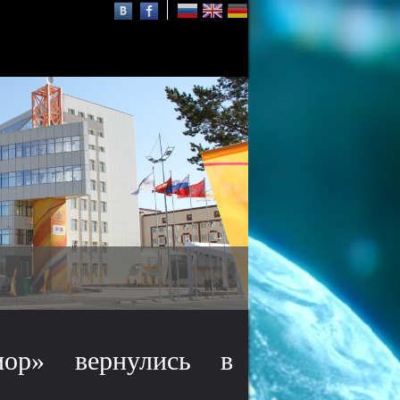
Осаму Шимомура
нобелевский лауреат,
почётный профессор СФУ
иор» вернулись в