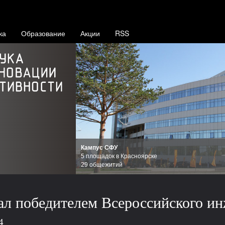
ка
Образование
Акции
RSS
Кампус СФУ
5 площадок в Красноярске
29 общежитий
л победителем Всероссийского ин
4