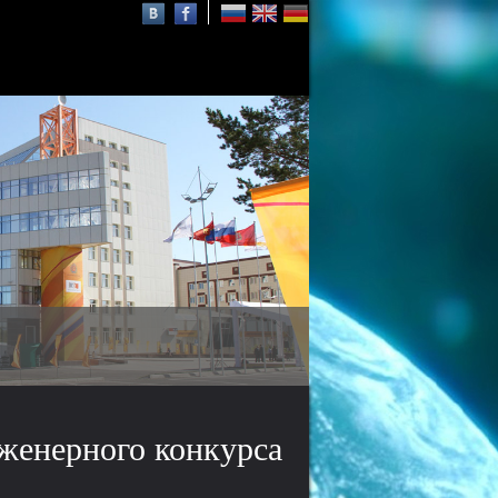
Осаму Шимомура
нобелевский лауреат,
почётный профессор СФУ
женерного конкурса