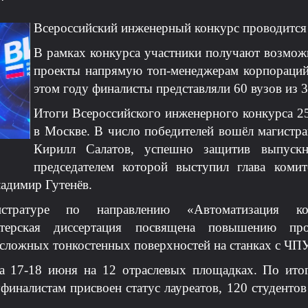
Всероссийский инженерный конкурс проводится 
В рамках конкурса участники получают возмож
проекты напрямую топ-менеджерам корпораций
этом году финалисты представляли 60 вузов из 
Итоги Всероссийского инженерного конкурса 25
в Москве. В число победителей вошёл магистра
Кирилл Салатов, успешно защитив выпускн
председателем которой выступил глава коми
адимир Гутенёв.
ратуре по направлению «Автоматизация конст
стерская диссертация посвящена повышению про
сложных тонкостенных поверхностей на станках с ЧПУ
а 17-18 июня на 12 отраслевых площадках. По итог
иналистам присвоен статус лауреатов, 120 студентов