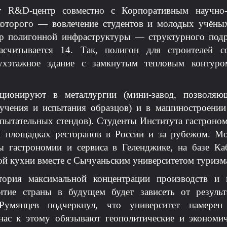
R&D-центр совместно с Корпоративным научно-ис
 которого — вовлечение студентов и молодых учёны
р полигонной инфраструктуры — структурного подра
асчитывается 14. Так, полигон для строителей с
ухэтажное здание с замкнутым тепловым контуро
ционируют в металлургии (мини-завод, позволя
лучения и испытания образцов) и в машиностроении
спытательных стендов). Студенты Института гастрон
х площадках ресторанов в России и за рубежом. Мо
ы гастрономии и сервиса в Геленджике, на базе Каб
ой кухни вместе с Сычуаньским университетом туризм
ория максимальной концентрации производств и
витие страны в будущем будет зависеть от результ
умянцев подчеркнул, что университет намерен
 нас к этому обязывают геополитические и экономич