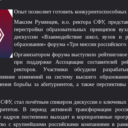
Опыт
позволяет готовить конкурентоспособных
Максим Румянцев, и.о. ректора СФУ, предста
перестройки образовательных принципов вуз
дискуссии «Взаимодействие школ, вузов и р
образования» форума «Три миссии российского 
Организатором форума выступило рейтинговое
при поддержке Ассоциации составителей ре
ректоров. Участники обсудили разрабаты
лияние изменений на систему высшего образовани
ления борьбы за абитуриентов, а также перспективы
 СФУ, стал почётным спикером дискуссии о ключевых 
оритетов. В период активной трансформации росси
ке кадров постепенно выходят и корпоративные про
тво с крупнейшими российскими компаниями в рам