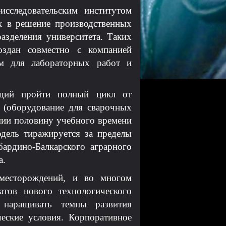
следовательским институтом
х в решение производственных
зделения университета. Таких
оздан совместно с компанией
м для лабораторных работ и
ющий пройти полный цикл от
 (оборудование для сварочных
омии половину учебного времени
дель тиражируется за пределы
ардино-Балкарского аграрного
а.
 месторождений, и во многом
атов нового технологического
 наращивать темпы развития
еские условия. Корпоративное