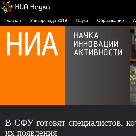
Главная
Универсиада 2019
Наука
Образование
А
У
С
с
СФУ
у
В СФУ готовят специалистов, ко
их появления