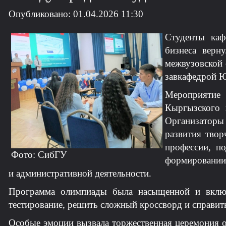
Опубликовано: 01.04.2026 11:30
Студенты каф
бизнеса верн
межвузовской 
завкафедрой 
Мероприятие
Кыргызского г
Организаторы 
развития твор
профессии, п
Фото: СибГУ
формировании 
и административной деятельности.
Программа олимпиады была насыщенной и включа
тестирование, решить сложный кроссворд и справит
Особые эмоции вызвала торжественная церемония о