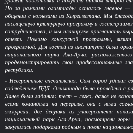
уровень подготовки и получила диплом второй ст
Но за рамками олимпиады осталось главное — 
общении с коллегами из Кыргызстана. Мы благод
насыщенную культурную программу и гостеприимст
сотрудничества, и мы планируем приглашать кырг
ответ. Помимо конкурсной программы, визит
программой. Для гостей из института были орган
национального парка Ала-Арча, расположенног
продемонстрировать свои профессиональные зн
республики.
- Невероятные впечатления. Сам город удивил 
соблюдением ПДД. Олимпиада была проведена с ра
Далее были задания: тест – легко, даже не вспот
всеми командами на перерыве, они с нами согла
экскурсии: две девушки из университета показ
национальный парк Ала-Арча, посмотрели горы
закупились подарками родным и поели национально