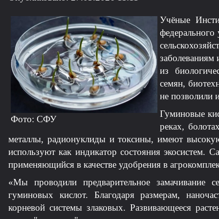
Учёные Инсти
федерального 
сельскохозя
заболеваниям 
из биологиче
семян, биотех
не позволили 
Гуминовые кис
Фото: СФУ
реках, болота
металлы, радионуклиды и токсины, имеют высоку
используют как индикатор состояния экосистем. 
применяющийся в качестве удобрения в агрокомплек
«Мы проводили предварительное замачивание с
гуминовых кислот. Благодаря размерам, наноч
корневой системы злаковых. Развивающееся растен