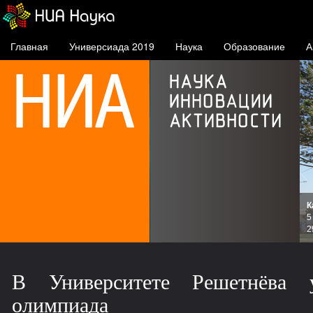
Главная
Универсиада 2019
Наука
Образование
А
К
и
5
зов
2
В Университете Решетнёва 
олимпиада