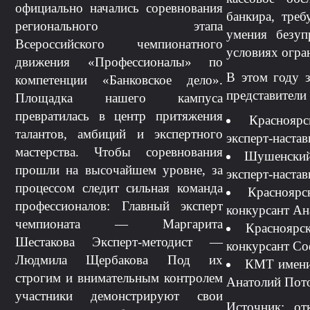
официально начались соревнования
банкира, тре
регионального этапа
умения безуп
Всероссийского чемпионатного
условиях огра
движения «Профессионалы» по
В этом году з
компетенции «Банковское дело».
представители
Площадка нашего кампуса
превратилась в центр притяжения
Краснояр
талантов, амбиций и экспертного
эксперт-наста
мастерства. Чтобы соревнования
Шушенский 
прошли на высочайшем уровне, за
эксперт-наста
процессом следит сильная команда
Красноярс
профессионалов: Главный эксперт
конкурсант Ан
чемпионата — Маргарита
Красноярс
Шестакова Эксперт-методист —
конкурсант Со
Людмила Щербакова Под их
КМТ имени 
строгим и внимательным контролем
Анатолий Пот
участники демонстрируют свои
Источник: от